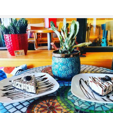
Καιρός
Πρωτοσέλιδα
MarineTraffic
Βίντεο
Lifestyle & Gossip
Παιδί
Υγεία
Σχέσεις
Ζώδια
Θέατρο
Χορός