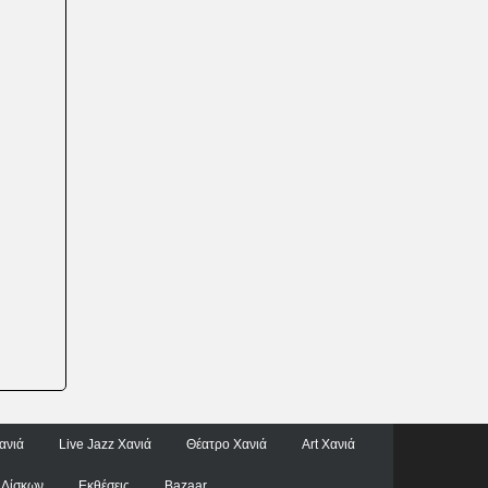
ανιά
Live Jazz Χανιά
Θέατρο Χανιά
Art Χανιά
 Δίσκων
Εκθέσεις
Bazaar