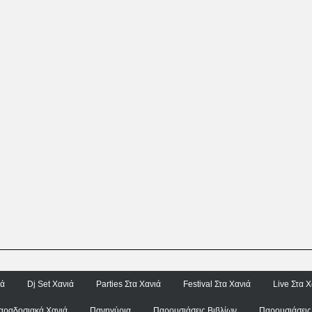
ιά
Dj Set Χανιά
Parties Στα Χανιά
Festival Στα Χανιά
Live Στα Χ
αραδοσιακά Χανιά
Πανηγύρια
Παρουσιάσεις Βιβλίων
Παρουσιάσεις