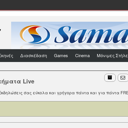
Σκηνές
Διασκέδαση
Games
Cinema
Μόνιμες Στήλε
τήματα Live
Εκδηλώσεις
σας εύκολα και γρήγορα πάντα και για πάντα FREE