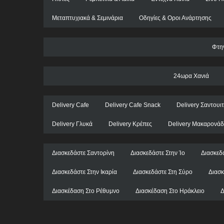
Μεταπτυχιακά & Σεμινάρια
Οδηγίες & Οροι Ανάρτησης
Φτη
24ωρα Χανιά
Delivery Cafe
Delivery Cafe Snack
Delivery Σαντουι
Delivery Γλυκά
Delivery Κρέπες
Delivery Μακαρονάδ
Διασκεδάστε Σαντορίνη
Διασκεδάστε Στην Ίο
Διασκεδ
Διασκεδάστε Στην Ικαρία
Διασκεδάστε Στη Σύρο
Διασκ
Διασκέδαση Στο Ρέθυμνο
Διασκέδαση Στο Ηράκλειο
Δ