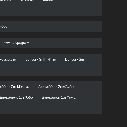
τέκια
Pizza & Spaghetti
Μαγειρευτά
Delivery Grill - Ψητά
Delivery Sushi
εδάστε Στη Μύκονο
Διασκεδάστε Στην Άνδρο
Διασκεδάστε Στη Ρόδο
Διασκέδαση Στα Χανία