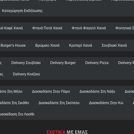
Καταχώρηση Εκδήλωσης
νά Καφέ Χανιά
Φτηνά Ποτά Χανιά
Φτηνό Φαγητό Χανιά
Φοιτητικά Σ
Burger's House
Βρώμικο Χανιά
Κρεπερί Χανιά
Σουβλακί Χανιά
τς
Delivery Σουβλάκι
Delivery Burger
Delivery Pizza
Delivery 
ες
Delivery Κινέζικο
άστε Στη Μήλο
Διασκεδάστε Στην Πάρο
Διασκεδάστε Στη Νάξο
Διασκ
εδάστε Στη Σκιάθο
Διασκεδάστε Στη Σκόπελο
Διασκεδάστε Στην Κώ
ιασκέδαση Στο Λασίθι
ΣΧΕΤΙΚΑ
ΜΕ ΕΜΑΣ