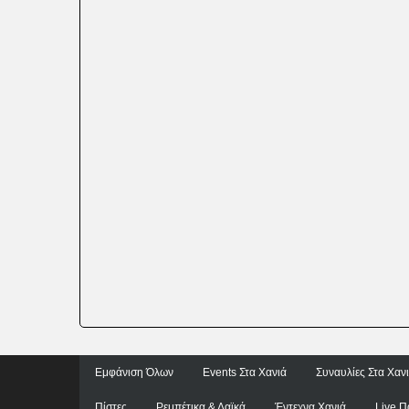
Εμφάνιση Όλων
Events Στα Χανιά
Συναυλίες Στα Χαν
Πίστες
Ρεμπέτικα & Λαϊκά
Έντεχνα Χανιά
Live Π