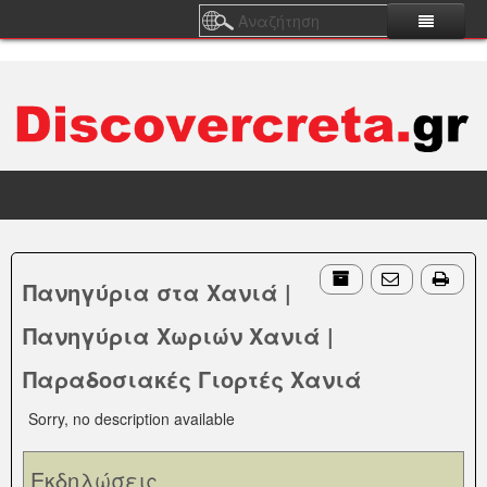
0
Home
Cafe - Bar
Φαγητό
List
Μουσικές Σκηνές
Cafe & Brunch
Ρακάδικα & Τσιπουράδικα
Διασκέδαση
Πανηγύρια στα Χανιά |
Bars & Ποτάδικα
Ρακομελάδικα Χανιά
Πίστες - Μπουζούκια Χανιά
Games
Πανηγύρια Χωριών Χανιά |
Cocktail Bar Χανιά
Ρακομελάδικα
Ρεμπετάδικα Χανιά
Διασκέδαση Παλιό Λιμάνι
Cinema
Παραδοσιακές Γιορτές Χανιά
Rock Bar Χανιά
Μεζεδοπωλεία Χανιά
Μουσικές Σκηνές Χανιά
Διασκέδαση Σπλάντζια
Bowling
Μόνιμες Στήλες
Sorry, no description available
Jazz Bar Χανιά
Κρητικά Μεζεδοπωλεία Χανιά
Μουσικά Μεζεδοπωλεία Χανιά
Διασκέδαση Κέντρο
Paintball
Παίζονται Τώρα Χανιά
Ατζέντα
Εκδηλώσεις
Latin Bar Χανιά
Ουζερί Χανιά
Κρητικά Κέντρα Χανιά
Αθήνα
Luna Park
Θέατρο Χανιά
Live Εβδομάδας