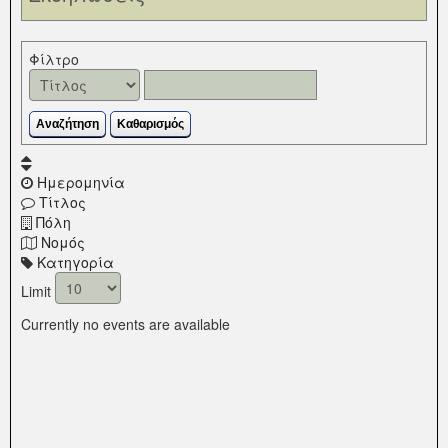
Για Επιχειρήσεις
Μπυραρίες Χανιά
Οινομαγειρεία Χανιά
Κουτούκια Χανιά
Πίστες Καρτ
Τελευταία Νέα
+ Add New Event
Contact
Φίλτρο
Clubs Χανία
Μαγειρεία Χανιά
Mini Soccer
Μουσικά Νέα
Events Στα Χανιά
Εταιρείες Καφέ
Beach Bar
Ταβέρνες Χανιά
Escape Rooms
Ταξίδια
Συναυλίες Στα Χανιά
Εταιρείες Ποτών
Αναζήτηση
Καθαρισμός
Καφενεία Χανιά
Ψαροταβέρνες Χανιά
Κληρώσεις Κίνο
Τουρισμός
Dj Set Χανιά
Εταιρείες Τροφίμων
Ημερομηνία
Μουσικά Καφενεία
Ξένη Κουζίνα Χανιά
Στοιχημα - Livescore
Μικρές Εξορμήσεις
Parties Στα Χανιά
Εταιρείες Ξηρών Καρπών
Τίτλος
Πόλη
Μπαράκια σε Ταράτσα
Εστιατόρια Χανιά
Κληρώσεις Δώρων
Επιλεγμένα
Festival Στα Χανιά
Εταιρείες Χαρτικών
Νομός
Κατηγορία
Ειδήσεις Ελλάδα
Live Στα Χανιά
Ζυθοποιίες
Limit
Τοπικά Νέα
Live Jazz Χανιά
Εταιρείες Διανομής Αναψυκτικών
Currently no events are available
Ειδήσεις Χανιά
Θέατρο Χανιά
Εταιρείες Παγωτών
Επικαιρότητα
Art Χανιά
Service Μηχανών Espresso
Οικονομία
Ρεμπέτικα & Λαϊκά
Τεχνικές Εταιρείες